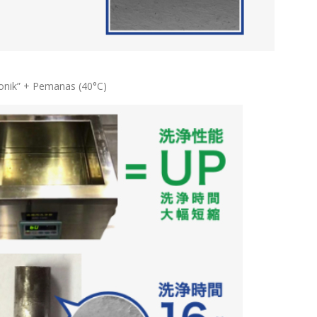
onik” + Pemanas (40°C)