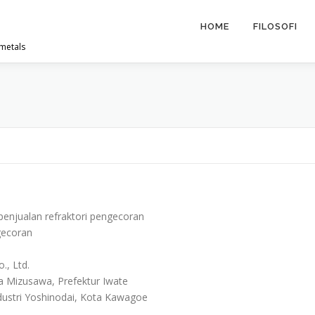
HOME
FILOSOFI
 metals
enjualan refraktori pengecoran
gecoran
, Ltd.
 Mizusawa, Prefektur Iwate
ustri Yoshinodai, Kota Kawagoe