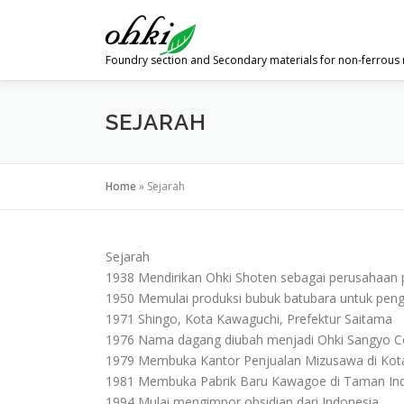
Skip
to
content
Foundry section and Secondary materials for non-ferrous
SEJARAH
Home
»
Sejarah
Sejarah
1938 Mendirikan Ohki Shoten sebagai perusahaan p
1950 Memulai produksi bubuk batubara untuk pen
1971 Shingo, Kota Kawaguchi, Prefektur Saitama
1976 Nama dagang diubah menjadi Ohki Sangyo Co.
1979 Membuka Kantor Penjualan Mizusawa di Kota
1981 Membuka Pabrik Baru Kawagoe di Taman Ind
1994 Mulai mengimpor obsidian dari Indonesia